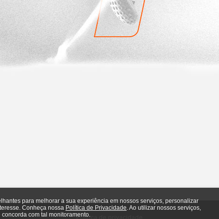
elhantes para melhorar a sua experiência em nossos serviços, personalizar
nteresse. Conheça nossa
Política de Privacidade
. Ao utilizar nossos serviços,
 concorda com tal monitoramento.
Política de privacidade