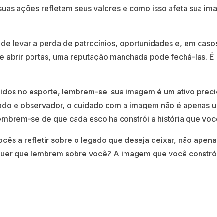
o suas ações refletem seus valores e como isso afeta sua im
 levar a perda de patrocínios, oportunidades e, em casos e
brir portas, uma reputação manchada pode fechá-las. É u
lvidos no esporte, lembrem-se: sua imagem é um ativo preci
ado e observador, o cuidado com a imagem não é apenas 
embrem-se de que cada escolha constrói a história que vo
ês a refletir sobre o legado que deseja deixar, não apen
quer que lembrem sobre você? A imagem que você constrói