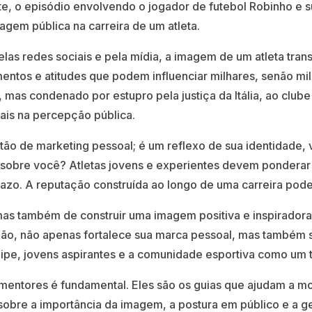
 o episódio envolvendo o jogador de futebol Robinho e su
agem pública na carreira de um atleta.
as redes sociais e pela mídia, a imagem de um atleta tr
entos e atitudes que podem influenciar milhares, senão mil
, mas condenado por estupro pela justiça da Itália, ao clube
ais na percepção pública.
o de marketing pessoal; é um reflexo de sua identidade, v
z sobre você? Atletas jovens e experientes devem pondera
azo. A reputação construída ao longo de uma carreira pod
 mas também de construir uma imagem positiva e inspirado
ção, não apenas fortalece sua marca pessoal, mas também s
pe, jovens aspirantes e a comunidade esportiva como um 
 mentores é fundamental. Eles são os guias que ajudam a mo
sobre a importância da imagem, a postura em público e a ge