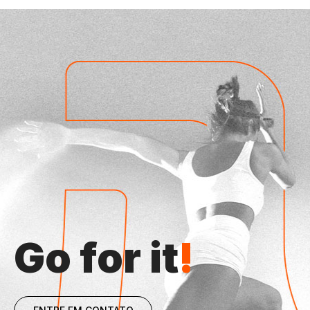
Go for it
!